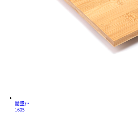
體重秤
1605