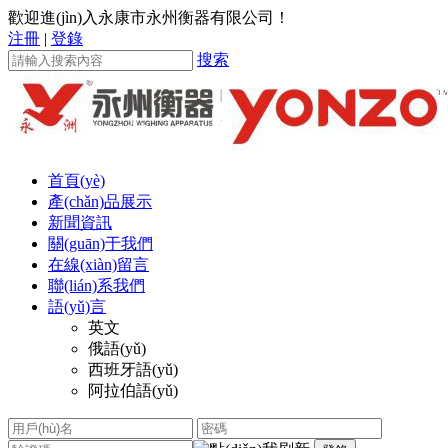
歡迎進(jìn)入永康市永州衡器有限公司！
注冊
|
登錄
搜索
首頁(yè)
產(chǎn)品展示
新聞資訊
關(guān)于我們
在線(xiàn)留言
聯(lián)系我們
語(yǔ)言
英文
俄語(yǔ)
西班牙語(yǔ)
阿拉伯語(yǔ)