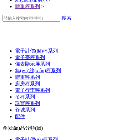
體重秤系列
>
搜索
電子計價(jià)秤系列
電子臺秤系列
儀表顯示屏系列
無(wú)線(xiàn)秤系列
體重秤系列
廚房秤系列
電子行李秤系列
吊秤系列
珠寶秤系列
蓉城系列
配件
產(chǎn)品分類(lèi)
電子計價(jià)秤系列