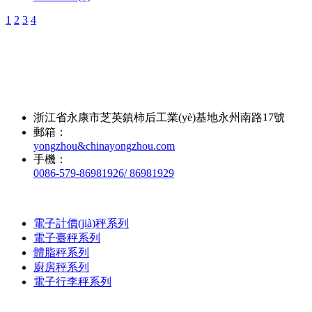
1
2
3
4
聯(lián)系我們
浙江省永康市芝英鎮柿后工業(yè)基地永州南路17號
郵箱：
yongzhou&chinayongzhou.com
手機：
0086-579-86981926/ 86981929
產(chǎn)品展示
電子計價(jià)秤系列
電子臺秤系列
體脂秤系列
廚房秤系列
電子行李秤系列
新聞動(dòng)態(tài)