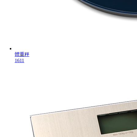
體重秤
1611