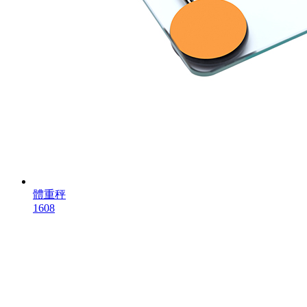
體重秤
1608