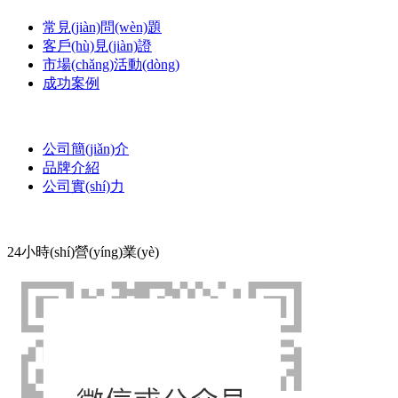
常見(jiàn)問(wèn)題
客戶(hù)見(jiàn)證
市場(chǎng)活動(dòng)
成功案例
關(guān)于我們
公司簡(jiǎn)介
品牌介紹
公司實(shí)力
營(yíng)業(yè)時(shí)間
24小時(shí)營(yíng)業(yè)