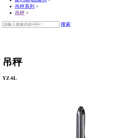
吊秤系列
>
吊秤
>
搜索
吊秤
YZ-6L