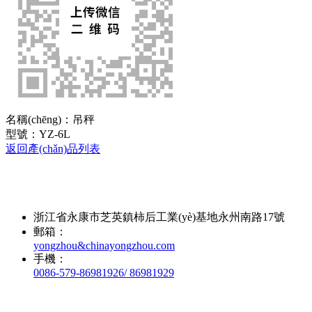
名稱(chēng)：
吊秤
型號：
YZ-6L
返回產(chǎn)品列表
聯(lián)系我們
浙江省永康市芝英鎮柿后工業(yè)基地永州南路17號
郵箱：
yongzhou&chinayongzhou.com
手機：
0086-579-86981926/ 86981929
產(chǎn)品展示