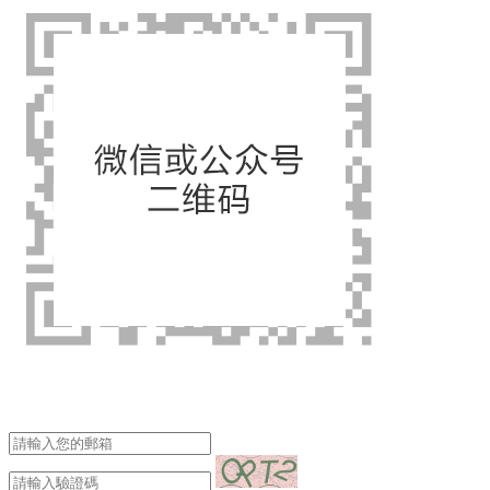
與我聯(lián)系